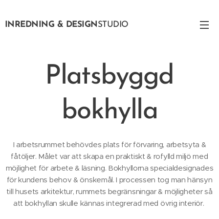
INREDNING & DESIGN
STUDIO
Platsbyggd
bokhylla
I arbetsrummet behövdes plats för förvaring, arbetsyta &
fåtöljer. Målet var att skapa en praktiskt & rofylld miljö med
möjlighet för arbete & läsning. Bokhyllorna specialdesignades
för kundens behov & önskemål. I processen tog man hänsyn
till husets arkitektur, rummets begränsningar & möjligheter så
att bokhyllan skulle kännas integrerad med övrig interiör.